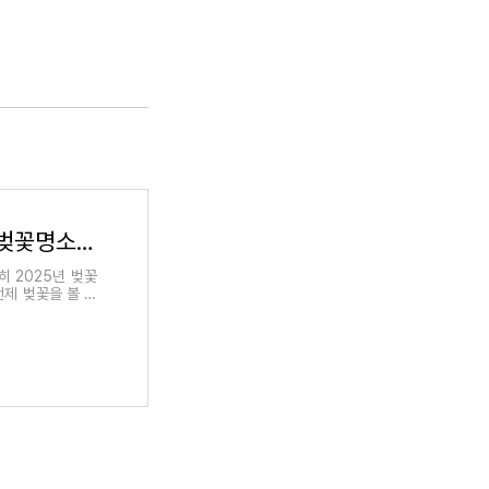
2025년 벚꽃 개화시기 지역별 정리 (+ 벚꽃명소 및 여행지 축제 추천)
히 2025년 벚꽃
언제 벚꽃을 볼 수